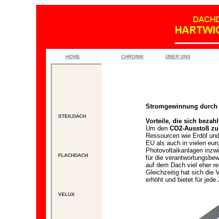
HOME
CHRONIK
ÜBER UNS
Dach, Dächer,
Dachdecker,
Bedachungen,
Bönen, Unna,
Hamm, Kreis
Unna, Hoffmeier,
Steildach,
Stromgewinnung durch S
Flachdach,
Dachfenster,
Fassaden,
Vorteile, die sich bezah
Handwerk,
Um den
CO2-Ausstoß zu 
Dachreparatur,
Ressourcen wie Erdöl und
Dachziegel,
Schiefer,
EU als auch in vielen eur
Dachrinne,
Photovoltaikanlagen inzwi
Abdichtung,
für die verantwortungsbe
Gründach,
Kaminkopf,
auf dem Dach viel eher re
BRAAS,
Gleichzeitig hat sich die
Frankfurter
Pfanne
erhöht und bietet für jed